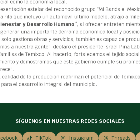
cial como la economía local.
presentación estelar del reconocido grupo “Mi Banda el Me
a rifa que incluyó un automóvil último modelo, atrajo a mil
ienestar y Desarrollo Humano”
, al ofrecer entretenimient
l generar una importante derrama económica local y posicio
solo gestiona obras y servicios, también es capaz de produ
amos a nuestra gente”, declaró el presidente Israel Piña Labr
 familias de Temixco. Al hacerlo, fortalecemos el tejido soc
miento y demostramos que este gobierno cumple su promesa
rece”.
 la calidad de la producción reafirman el potencial de Temix
para el desarrollo integral del municipio.
SÍGUENOS EN NUESTRAS REDES SOCIALES
acebook
TikTok
Instagram
Threads