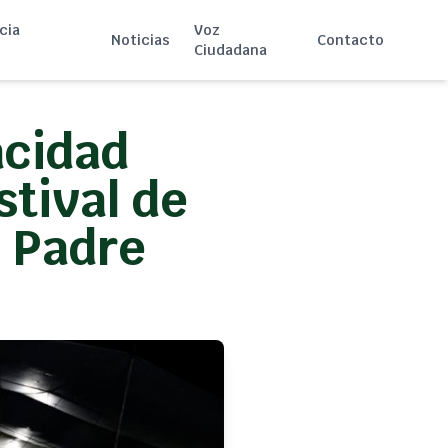
cia
Voz
Noticias
Contacto
Ciudadana
cidad
stival de
l Padre