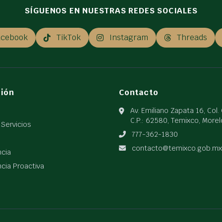
SÍGUENOS EN NUESTRAS REDES SOCIALES
acebook
TikTok
Instagram
Threads
ión
Contacto
Av. Emiliano Zapata 16, Col.
C.P.: 62580, Temixco, More
 Servicios
777-362-1830
contacto@temixco.gob.mx
ncia
cia Proactiva